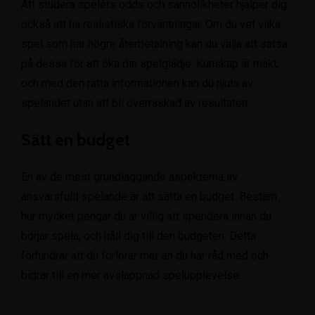
Att studera spelets odds och sannolikheter hjälper dig
också att ha realistiska förväntningar. Om du vet vilka
spel som har högre återbetalning kan du välja att satsa
på dessa för att öka din spelglädje. Kunskap är makt,
och med den rätta informationen kan du njuta av
spelandet utan att bli överraskad av resultaten.
Sätt en budget
En av de mest grundläggande aspekterna av
ansvarsfullt spelande är att sätta en budget. Bestäm
hur mycket pengar du är villig att spendera innan du
börjar spela, och håll dig till den budgeten. Detta
förhindrar att du förlorar mer än du har råd med och
bidrar till en mer avslappnad spelupplevelse.