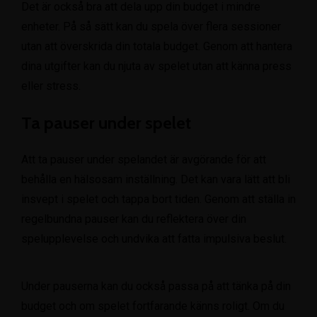
Det är också bra att dela upp din budget i mindre
enheter. På så sätt kan du spela över flera sessioner
utan att överskrida din totala budget. Genom att hantera
dina utgifter kan du njuta av spelet utan att känna press
eller stress.
Ta pauser under spelet
Att ta pauser under spelandet är avgörande för att
behålla en hälsosam inställning. Det kan vara lätt att bli
insvept i spelet och tappa bort tiden. Genom att ställa in
regelbundna pauser kan du reflektera över din
spelupplevelse och undvika att fatta impulsiva beslut.
Under pauserna kan du också passa på att tänka på din
budget och om spelet fortfarande känns roligt. Om du