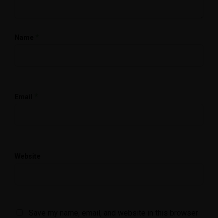
*
Name
*
Email
Website
Save my name, email, and website in this browser