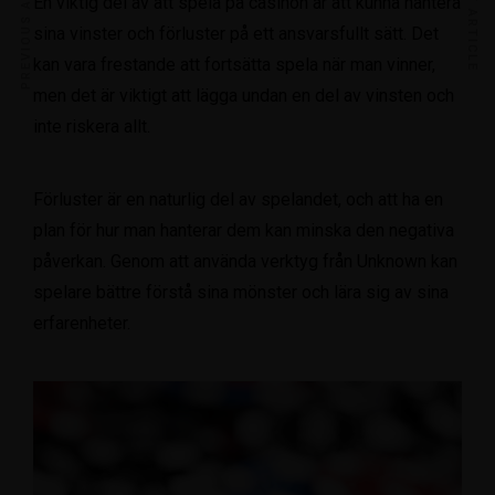
PREVIOUS ARTICLE
NEXT ARTICLE
En viktig del av att spela på casinon är att kunna hantera
sina vinster och förluster på ett ansvarsfullt sätt. Det
kan vara frestande att fortsätta spela när man vinner,
men det är viktigt att lägga undan en del av vinsten och
inte riskera allt.
Förluster är en naturlig del av spelandet, och att ha en
plan för hur man hanterar dem kan minska den negativa
påverkan. Genom att använda verktyg från Unknown kan
spelare bättre förstå sina mönster och lära sig av sina
erfarenheter.