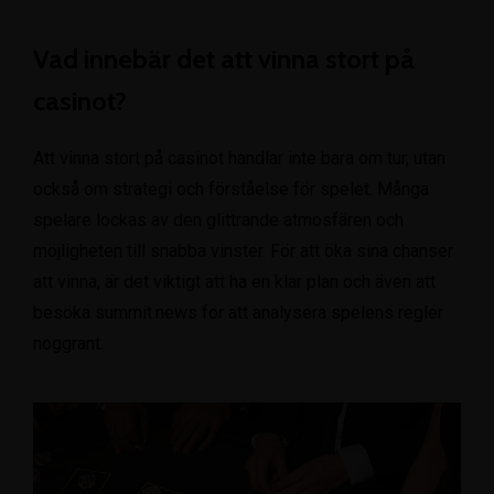
Vad innebär det att vinna stort på
casinot?
Att vinna stort på casinot handlar inte bara om tur, utan
också om strategi och förståelse för spelet. Många
spelare lockas av den glittrande atmosfären och
möjligheten till snabba vinster. För att öka sina chanser
att vinna, är det viktigt att ha en klar plan och även att
besöka
summit.news
för att analysera spelens regler
noggrant.