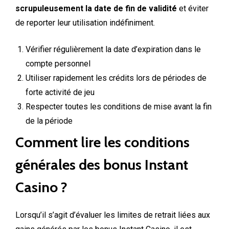
scrupuleusement la date de fin de validité
et éviter
de reporter leur utilisation indéfiniment.
Vérifier régulièrement la date d’expiration dans le
compte personnel
Utiliser rapidement les crédits lors de périodes de
forte activité de jeu
Respecter toutes les conditions de mise avant la fin
de la période
Comment lire les conditions
générales des bonus Instant
Casino ?
Lorsqu’il s’agit d’évaluer les limites de retrait liées aux