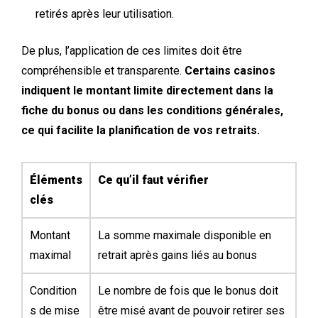
retirés après leur utilisation.
De plus, l’application de ces limites doit être
compréhensible et transparente.
Certains casinos
indiquent le montant limite directement dans la
fiche du bonus ou dans les conditions générales,
ce qui facilite la planification de vos retraits.
Éléments
Ce qu’il faut vérifier
clés
Montant
La somme maximale disponible en
maximal
retrait après gains liés au bonus
Condition
Le nombre de fois que le bonus doit
s de mise
être misé avant de pouvoir retirer ses