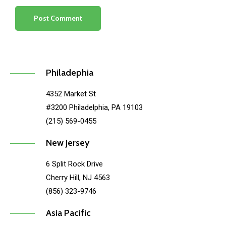
Philadephia
4352 Market St
#3200 Philadelphia, PA 19103
(215) 569-0455
New Jersey
6 Split Rock Drive
Cherry Hill, NJ 4563
(856) 323-9746
Asia Pacific