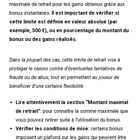
maximale de retrait pour les gains obtenus grâce aux
bonus instantanés.
Il est important de vérifier si
cette limite est définie en valeur absolue (par
exemple, 500 €), ou en pourcentage du montant du
bonus ou des gains réalisés.
Dans la plupart des cas, cette limite de retrait vise à
protéger le casino contre d’éventuelles tentatives de
fraude ou de abus, tout en permettant au joueur de
bénéficier d’une certaine flexibilité.
Lire attentivement la section “Montant maximal
de retrait”:
pour connaître la somme maximale que
vous pouvez retirer suite à l’utilisation du bonus.
Vérifier les conditions de mise:
certains bonus
imposent un plafond sur les gains qui peuvent être