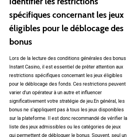
Identifier les restrictions
spécifiques concernant les jeux
éligibles pour le déblocage des
bonus
Lors de la lecture des conditions générales des bonus
Instant Casino, il est essentiel de prêter attention aux
restrictions spécifiques concernant les jeux éligibles
pour le déblocage des fonds. Ces restrictions peuvent
varier d’un opérateur à un autre et influencer
significativement votre stratégie de jeu.En général, les
bonus ne s’appliquent pas à tous les jeux disponibles
sur la plateforme. Il est donc recommandé de vérifier la
liste des jeux admissibles ou les catégories de jeux
qui permettent de débloquer le bonus. Souvent, seul un