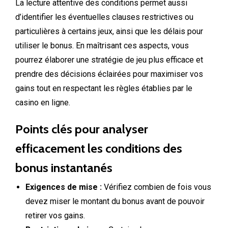
La lecture attentive des conditions permet aussi
d’identifier les éventuelles clauses restrictives ou
particulières à certains jeux, ainsi que les délais pour
utiliser le bonus. En maîtrisant ces aspects, vous
pourrez élaborer une stratégie de jeu plus efficace et
prendre des décisions éclairées pour maximiser vos
gains tout en respectant les règles établies par le
casino en ligne.
Points clés pour analyser
efficacement les conditions des
bonus instantanés
Exigences de mise :
Vérifiez combien de fois vous
devez miser le montant du bonus avant de pouvoir
retirer vos gains.