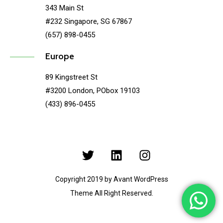
343 Main St
#232 Singapore, SG 67867
(657) 898-0455
Europe
89 Kingstreet St
#3200 London, PObox 19103
(433) 896-0455
Copyright 2019 by Avant WordPress
Theme All Right Reserved.