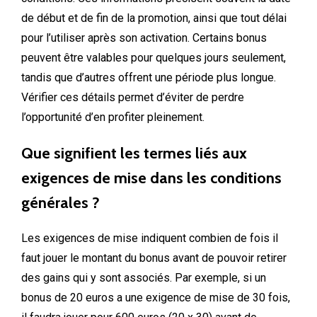
de début et de fin de la promotion, ainsi que tout délai
pour l’utiliser après son activation. Certains bonus
peuvent être valables pour quelques jours seulement,
tandis que d’autres offrent une période plus longue.
Vérifier ces détails permet d’éviter de perdre
l’opportunité d’en profiter pleinement.
Que signifient les termes liés aux
exigences de mise dans les conditions
générales ?
Les exigences de mise indiquent combien de fois il
faut jouer le montant du bonus avant de pouvoir retirer
des gains qui y sont associés. Par exemple, si un
bonus de 20 euros a une exigence de mise de 30 fois,