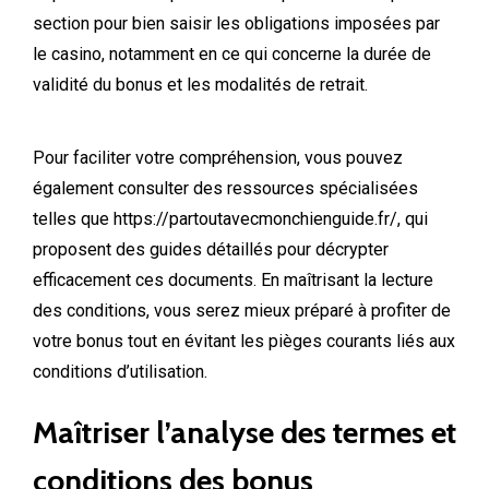
section pour bien saisir les obligations imposées par
le casino, notamment en ce qui concerne la durée de
validité du bonus et les modalités de retrait.
Pour faciliter votre compréhension, vous pouvez
également consulter des ressources spécialisées
telles que
https://partoutavecmonchienguide.fr/
, qui
proposent des guides détaillés pour décrypter
efficacement ces documents. En maîtrisant la lecture
des conditions, vous serez mieux préparé à profiter de
votre bonus tout en évitant les pièges courants liés aux
conditions d’utilisation.
Maîtriser l’analyse des termes et
conditions des bonus