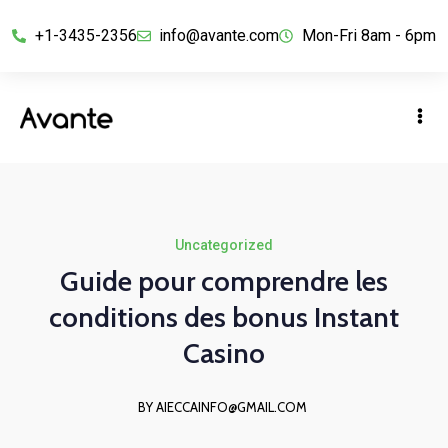
+1-3435-2356
info@avante.com
Mon-Fri 8am - 6pm
Uncategorized
Guide pour comprendre les
conditions des bonus Instant
Casino
BY AIECCAINFO@GMAIL.COM