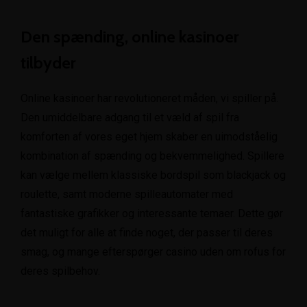
Den spænding, online kasinoer
tilbyder
Online kasinoer har revolutioneret måden, vi spiller på.
Den umiddelbare adgang til et væld af spil fra
komforten af vores eget hjem skaber en uimodståelig
kombination af spænding og bekvemmelighed. Spillere
kan vælge mellem klassiske bordspil som blackjack og
roulette, samt moderne spilleautomater med
fantastiske grafikker og interessante temaer. Dette gør
det muligt for alle at finde noget, der passer til deres
smag, og mange efterspørger
casino uden om rofus
for
deres spilbehov.