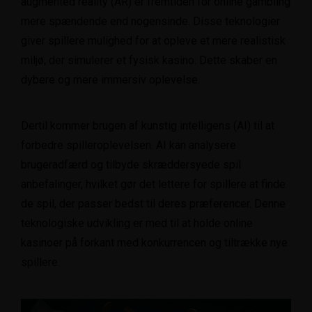
augmented reality (AR) er fremtiden for online gambling
mere spændende end nogensinde. Disse teknologier
giver spillere mulighed for at opleve et mere realistisk
miljø, der simulerer et fysisk kasino. Dette skaber en
dybere og mere immersiv oplevelse.
Dertil kommer brugen af kunstig intelligens (AI) til at
forbedre spilleroplevelsen. AI kan analysere
brugeradfærd og tilbyde skræddersyede spil
anbefalinger, hvilket gør det lettere for spillere at finde
de spil, der passer bedst til deres præferencer. Denne
teknologiske udvikling er med til at holde online
kasinoer på forkant med konkurrencen og tiltrække nye
spillere.