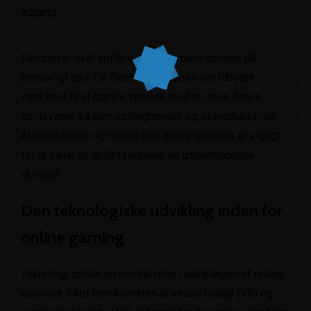
adgang.
Derudover skal spillere være opmærksomme på
ansvarligt spil. De fleste online kasinoer tilbyder
PREVIOUS ARTICLE
NEXT ARTICLE
værktøjer til at hjælpe spillere med at styre deres
spillevaner, såsom spillegrænser og selvudlukkelser.
At identificere og respektere disse grænser er vigtigt
for at sikre, at spillet forbliver en underholdende
aktivitet.
Den teknologiske udvikling inden for
online gaming
Teknologi spiller en central rolle i udviklingen af online
kasinoer. Med fremkomsten af virtual reality (VR) og