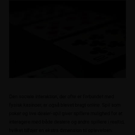
Den sociale interaktion, der ofte er forbundet med
fysisk kasinoer, er også blevet bragt online. Spil som
poker og live dealer-spil giver spillere mulighed for at
interagere med både dealere og andre spillere i realtid,
hvilket tilføjer en ekstra dimension til oplevelsen.