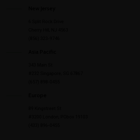
New Jersey
6 Split Rock Drive
Cherry Hill, NJ 4563
(856) 323-9746
Asia Pacific
343 Main St
#232 Singapore, SG 67867
(657) 898-0455
Europe
89 Kingstreet St
#3200 London, PObox 19103
(433) 896-0455