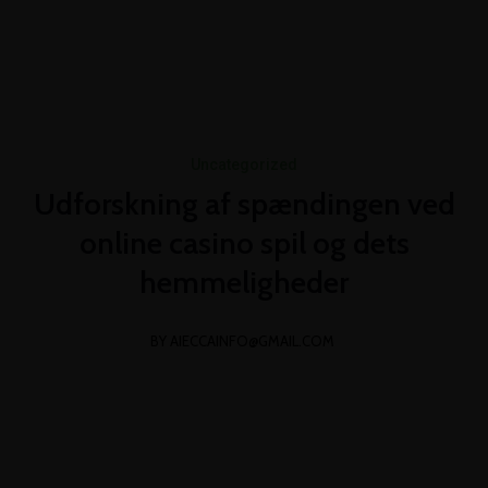
+1-3435-2356
info@avante.com
Mon-Fri 8am - 6pm
Uncategorized
Udforskning af spændingen ved
online casino spil og dets
hemmeligheder
BY AIECCAINFO@GMAIL.COM