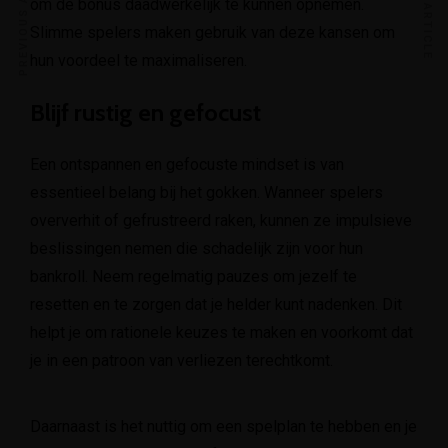
PREVIOUS ARTICLE
NEXT ARTICLE
om de bonus daadwerkelijk te kunnen opnemen.
Slimme spelers maken gebruik van deze kansen om
hun voordeel te maximaliseren.
Blijf rustig en gefocust
Een ontspannen en gefocuste mindset is van
essentieel belang bij het gokken. Wanneer spelers
oververhit of gefrustreerd raken, kunnen ze impulsieve
beslissingen nemen die schadelijk zijn voor hun
bankroll. Neem regelmatig pauzes om jezelf te
resetten en te zorgen dat je helder kunt nadenken. Dit
helpt je om rationele keuzes te maken en voorkomt dat
je in een patroon van verliezen terechtkomt.
Daarnaast is het nuttig om een spelplan te hebben en je