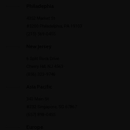
Philadephia
4352 Market St
#3200 Philadelphia, PA 19103
(215) 569-0455
New Jersey
6 Split Rock Drive
Cherry Hill, NJ 4563
(856) 323-9746
Asia Pacific
343 Main St
#232 Singapore, SG 67867
(657) 898-0455
Europe