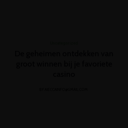
+1-3435-2356
info@avante.com
Mon-Fri 8am - 6pm
Uncategorized
De geheimen ontdekken van
groot winnen bij je favoriete
casino
BY AIECCAINFO@GMAIL.COM