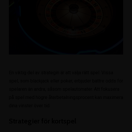
En viktig del av strategin är att välja rätt spel. Vissa
spel, som blackjack eller poker, erbjuder bättre odds för
spelaren än andra, såsom spelautomater. Att fokusera
på spel med högre återbetalningsprocent kan maximera
dina vinster över tid.
Strategier för kortspel