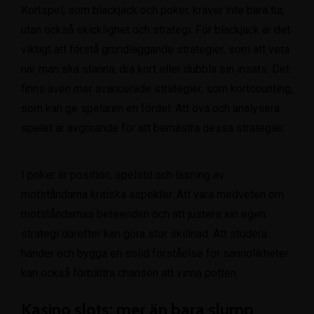
Kortspel, som blackjack och poker, kräver inte bara tur,
utan också skicklighet och strategi. För blackjack är det
viktigt att förstå grundläggande strategier, som att veta
när man ska stanna, dra kort eller dubbla sin insats. Det
finns även mer avancerade strategier, som kortcounting,
som kan ge spelaren en fördel. Att öva och analysera
spelet är avgörande för att bemästra dessa strategier.
I poker är position, spelstil och läsning av
motståndarna kritiska aspekter. Att vara medveten om
motståndarnas beteenden och att justera sin egen
strategi därefter kan göra stor skillnad. Att studera
händer och bygga en solid förståelse för sannolikheter
kan också förbättra chansen att vinna potten.
Kasino slots: mer än bara slump