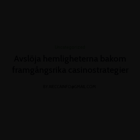
+1-3435-2356
info@avante.com
Mon-Fri 8am - 6pm
Uncategorized
Avslöja hemligheterna bakom
framgångsrika casinostrategier
BY AIECCAINFO@GMAIL.COM