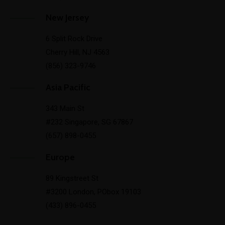
New Jersey
6 Split Rock Drive
Cherry Hill, NJ 4563
(856) 323-9746
Asia Pacific
343 Main St
#232 Singapore, SG 67867
(657) 898-0455
Europe
89 Kingstreet St
#3200 London, PObox 19103
(433) 896-0455