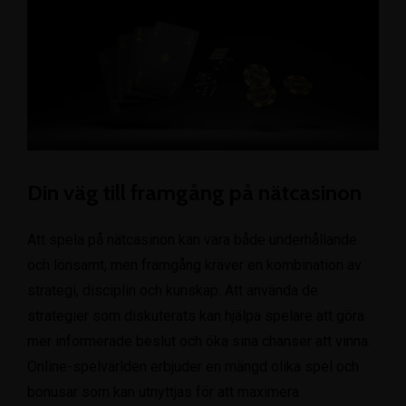
Din väg till framgång på nätcasinon
Att spela på nätcasinon kan vara både underhållande
och lönsamt, men framgång kräver en kombination av
strategi, disciplin och kunskap. Att använda de
strategier som diskuterats kan hjälpa spelare att göra
mer informerade beslut och öka sina chanser att vinna.
Online-spelvärlden erbjuder en mängd olika spel och
bonusar som kan utnyttjas för att maximera